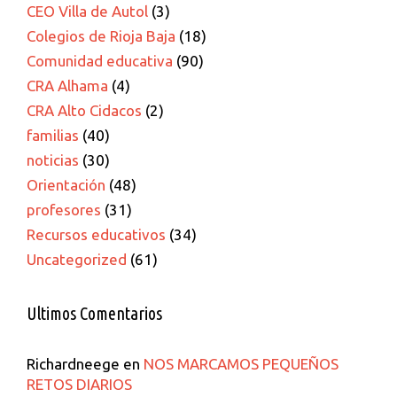
CEO Villa de Autol
(3)
Colegios de Rioja Baja
(18)
Comunidad educativa
(90)
CRA Alhama
(4)
CRA Alto Cidacos
(2)
familias
(40)
noticias
(30)
Orientación
(48)
profesores
(31)
Recursos educativos
(34)
Uncategorized
(61)
Ultimos Comentarios
Richardneege
en
NOS MARCAMOS PEQUEÑOS
RETOS DIARIOS