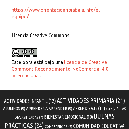
https://www.orientacionriojabaja.info/el-
equipo/
Licencia Creative Commons
Este obra está bajo una
licencia de Creative
Commons Reconocimiento-NoComercial 4.0
Internacional
.
ACTIVIDADES PRIMARIA
(21)
ACTIVIDADES INFANTIL
(12)
APRENDIZAJE
(11)
ALUMNOS
(9)
APRENDER A APRENDER
(9)
AULAS
AULA
(5)
BUENAS
BIENESTAR EMOCIONAL
(10)
DIVERSIFICADAS
(7)
PRÁCTICAS
(24)
COMUNIDAD EDUCATIVA
COMPETENCIAS
(7)