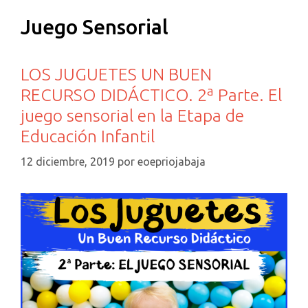
Juego Sensorial
LOS JUGUETES UN BUEN
RECURSO DIDÁCTICO. 2ª Parte. El
juego sensorial en la Etapa de
Educación Infantil
12 diciembre, 2019
por
eoepriojabaja