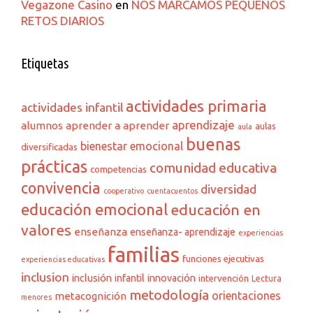
Vegazone Casino
en
NOS MARCAMOS PEQUEÑOS
RETOS DIARIOS
Etiquetas
actividades primaria
actividades infantil
aprendizaje
alumnos
aprender a aprender
aulas
aula
buenas
bienestar emocional
diversificadas
prácticas
comunidad educativa
competencias
convivencia
diversidad
cooperativo
cuentacuentos
educación emocional
educación en
valores
enseñanza
enseñanza- aprendizaje
experiencias
familias
funciones ejecutivas
experiencias educativas
inclusion
inclusión
infantil
innovación
intervención
Lectura
metodología
orientaciones
metacognición
menores