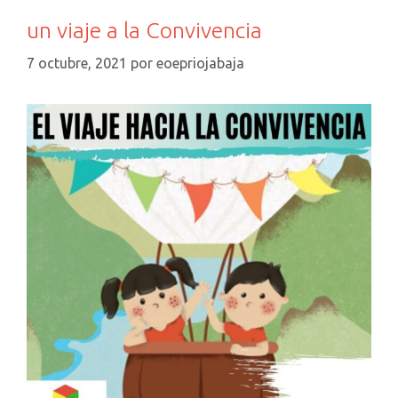
Qué
un viaje a la Convivencia
Consiste
El
7 octubre, 2021
por
eoepriojabaja
APRENDIZAJE-
SERVICIO
(ApS)?