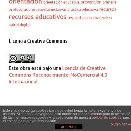
orientación
prevención
orientación educativa
primaria
recursos
profesorado
propuestas inclusivas
práctica educativa
recursos educativos
respuesta educativa
rutinas
salud digital
Licencia Creative Commons
Este obra está bajo una
licencia de Creative
Commons Reconocimiento-NoComercial 4.0
Internacional
.
Acerca De Este Sitio
Este sitio web utiliza cookies para que usted tenga la mejor experiencia de
usuario. Si continúa navegando está dando su consentimiento para la aceptació
de las mencionadas cookies y la aceptación de nuestra
política de cookies
, pinc
el enlace para mayor información.
plugin cooki
Estas en la pagina del Equipo de Orientación
ACEPTAR