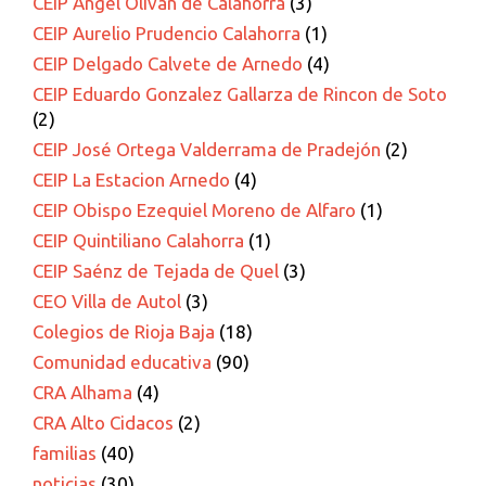
CEIP Ángel Oliván de Calahorra
(3)
CEIP Aurelio Prudencio Calahorra
(1)
CEIP Delgado Calvete de Arnedo
(4)
CEIP Eduardo Gonzalez Gallarza de Rincon de Soto
(2)
CEIP José Ortega Valderrama de Pradejón
(2)
CEIP La Estacion Arnedo
(4)
CEIP Obispo Ezequiel Moreno de Alfaro
(1)
CEIP Quintiliano Calahorra
(1)
CEIP Saénz de Tejada de Quel
(3)
CEO Villa de Autol
(3)
Colegios de Rioja Baja
(18)
Comunidad educativa
(90)
CRA Alhama
(4)
CRA Alto Cidacos
(2)
familias
(40)
noticias
(30)