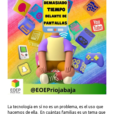
Aprendizaje
En
El
Aula.
Alumnado
Con
Desconocimiento
De
La
Lengua
De
Aprendizaje.
La tecnología en sí no es un problema, es el uso que
hacemos de ella. En cuántas familias es un tema que