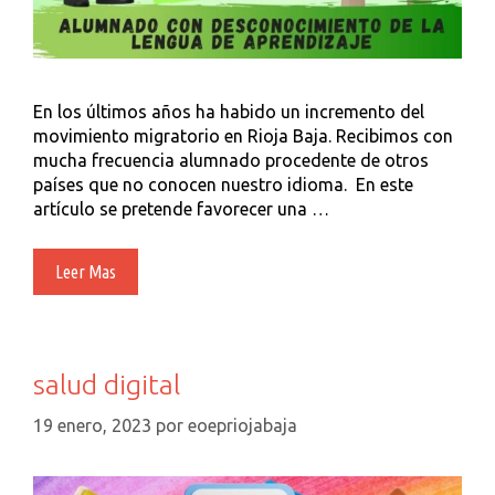
En los últimos años ha habido un incremento del
movimiento migratorio en Rioja Baja. Recibimos con
mucha frecuencia alumnado procedente de otros
países que no conocen nuestro idioma. En este
artículo se pretende favorecer una …
AULAS
Leer Mas
DIVERSIFICADAS
JUNTO
A
PROPUESTAS
salud digital
INCLUSIVAS.
Dar
19 enero, 2023
por
eoepriojabaja
Respuesta
Favoreciendo
El