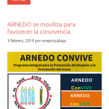
Periodo
De
Adaptación
En
ARNEDO se moviliza para
El
favorecer la convivencia
2ºciclo
De
3 febrero, 2019
por
eoepriojabaja
Educación
Infantil