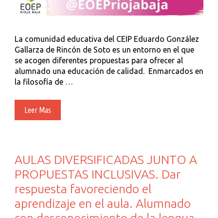
La comunidad educativa del CEIP Eduardo González
Gallarza de Rincón de Soto es un entorno en el que
se acogen diferentes propuestas para ofrecer al
alumnado una educación de calidad. Enmarcados en
la filosofía de …
Aprendizaje
Leer Mas
Servicio
(aPS).
Vuelta
A
AULAS DIVERSIFICADAS JUNTO A
La
PROPUESTAS INCLUSIVAS. Dar
Juventud
respuesta favoreciendo el
aprendizaje en el aula. Alumnado
con desconocimiento de la lengua