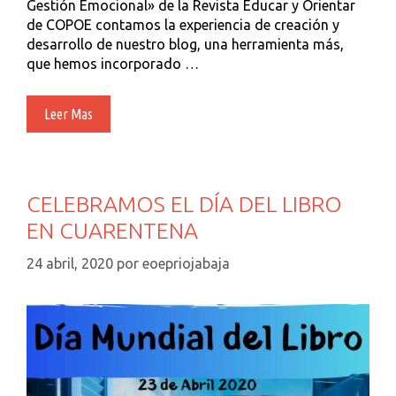
Gestión Emocional» de la Revista Educar y Orientar
de COPOE contamos la experiencia de creación y
desarrollo de nuestro blog, una herramienta más,
que hemos incorporado …
Educar
Leer Mas
Y
Orientar:
Blog
EOEP
CELEBRAMOS EL DÍA DEL LIBRO
Rioja
EN CUARENTENA
Baja:
Inicio,
24 abril, 2020
por
eoepriojabaja
Presente
Y
Futuro