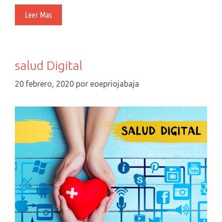
CELEBRAMOS
Leer Mas
EL
DÍA
DEL
LIBRO
salud Digital
EN
CUARENTENA
20 febrero, 2020
por
eoepriojabaja