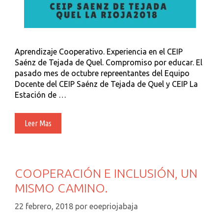
Aprendizaje Cooperativo. Experiencia en el CEIP
Saénz de Tejada de Quel. Compromiso por educar. El
pasado mes de octubre repreentantes del Equipo
Docente del CEIP Saénz de Tejada de Quel y CEIP La
Estación de …
Aprendizaje
Leer Mas
Cooperativo:
Experiencias
En
La
COOPERACIÓN E INCLUSIÓN, UN
Rioja
MISMO CAMINO.
Baja
22 febrero, 2018
por
eoepriojabaja