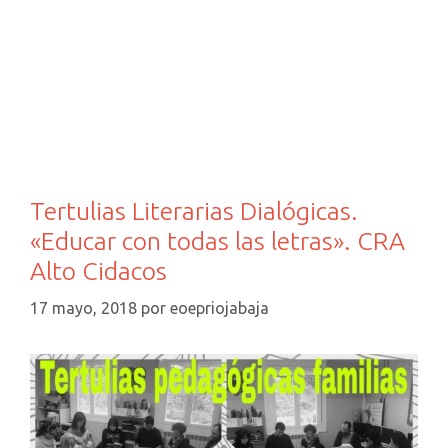
ALTO
CIDACOS.
P.I.E
APRENDE
LEYENDO-
YOGA
Y
CUENTOS
MOTORES
Tertulias Literarias Dialógicas.
«Educar con todas las letras». CRA
Alto Cidacos
17 mayo, 2018
por
eoepriojabaja