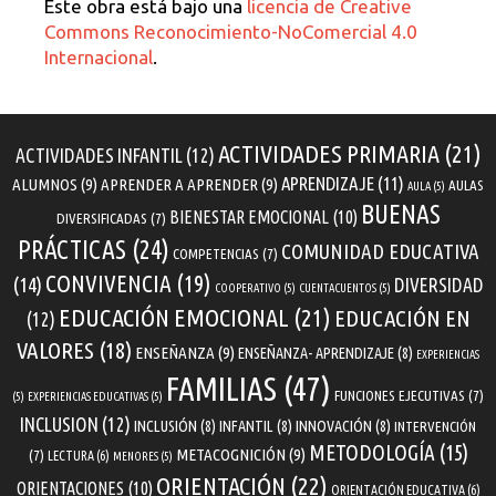
Este obra está bajo una
licencia de Creative
Commons Reconocimiento-NoComercial 4.0
Internacional
.
ACTIVIDADES PRIMARIA
(21)
ACTIVIDADES INFANTIL
(12)
APRENDIZAJE
(11)
ALUMNOS
(9)
APRENDER A APRENDER
(9)
AULAS
AULA
(5)
BUENAS
BIENESTAR EMOCIONAL
(10)
DIVERSIFICADAS
(7)
PRÁCTICAS
(24)
COMUNIDAD EDUCATIVA
COMPETENCIAS
(7)
CONVIVENCIA
(19)
(14)
DIVERSIDAD
COOPERATIVO
(5)
CUENTACUENTOS
(5)
EDUCACIÓN EMOCIONAL
(21)
EDUCACIÓN EN
(12)
VALORES
(18)
ENSEÑANZA
(9)
ENSEÑANZA- APRENDIZAJE
(8)
EXPERIENCIAS
FAMILIAS
(47)
FUNCIONES EJECUTIVAS
(7)
(5)
EXPERIENCIAS EDUCATIVAS
(5)
INCLUSION
(12)
INCLUSIÓN
(8)
INFANTIL
(8)
INNOVACIÓN
(8)
INTERVENCIÓN
METODOLOGÍA
(15)
METACOGNICIÓN
(9)
(7)
LECTURA
(6)
MENORES
(5)
ORIENTACIÓN
(22)
ORIENTACIONES
(10)
ORIENTACIÓN EDUCATIVA
(6)