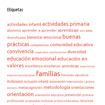
Etiquetas
actividades primaria
actividades infantil
aprendizaje
alumnos
aprender a aprender
aulas
aula
buenas
bienestar emocional
diversificadas
prácticas
comunidad educativa
competencias
convivencia
diversidad
cooperativo
cuentacuentos
educación emocional
educación en
valores
enseñanza
enseñanza- aprendizaje
experiencias
familias
funciones ejecutivas
experiencias educativas
inclusion
inclusión
infantil
innovación
intervención
Lectura
metodología
orientaciones
metacognición
menores
orientación
prevención
orientación educativa
primaria
recursos
profesorado
propuestas inclusivas
práctica educativa