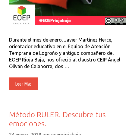
Durante el mes de enero, Javier Martínez Herce,
orientador educativo en el Equipo de Atención
Temprana de Logroño y antiguo compañero del
EOEP Rioja Baja, nos ofreció al claustro CEIP Ángel
Oliván de Calahorra, dos …
7
Leer Mas
Herramientas
De
Intervención
Docente:
Método RULER. Descubre tus
Un
emociones.
Cambio
De
24 enero, 2019
por
eoepriojabaja