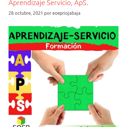
Aprendizaje Servicio, ApS.
La
Juventud
28 octubre, 2021
por
eoepriojabaja