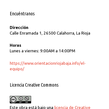
Encuéntranos
Dirección
Calle Enramada 1, 26500 Calahorra, La Rioja
Horas
Lunes a viernes: 9:00AM a 14:00PM
https://www.orientacionriojabaja.info/el-
equipo/
Licencia Creative Commons
Este obra está bajo una
licencia de Creative