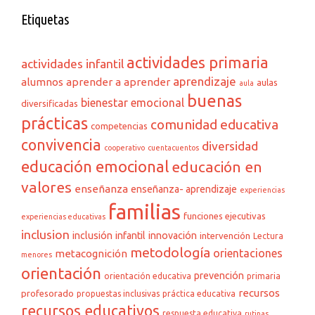
Etiquetas
actividades primaria
actividades infantil
aprendizaje
alumnos
aprender a aprender
aulas
aula
buenas
bienestar emocional
diversificadas
prácticas
comunidad educativa
competencias
convivencia
diversidad
cooperativo
cuentacuentos
educación emocional
educación en
valores
enseñanza
enseñanza- aprendizaje
experiencias
familias
funciones ejecutivas
experiencias educativas
inclusion
inclusión
infantil
innovación
intervención
Lectura
metodología
orientaciones
metacognición
menores
orientación
prevención
orientación educativa
primaria
recursos
profesorado
propuestas inclusivas
práctica educativa
recursos educativos
respuesta educativa
rutinas