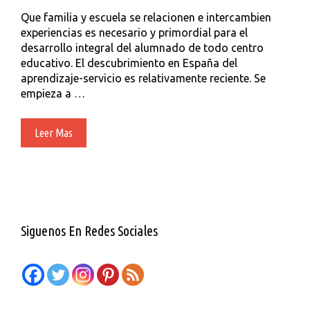
Que familia y escuela se relacionen e intercambien
experiencias es necesario y primordial para el
desarrollo integral del alumnado de todo centro
educativo. El descubrimiento en España del
aprendizaje-servicio es relativamente reciente. Se
empieza a …
¿Qué
Leer Mas
Es
Y
En
Qué
Consiste
El
Siguenos En Redes Sociales
APRENDIZAJE-
SERVICIO
(ApS)?