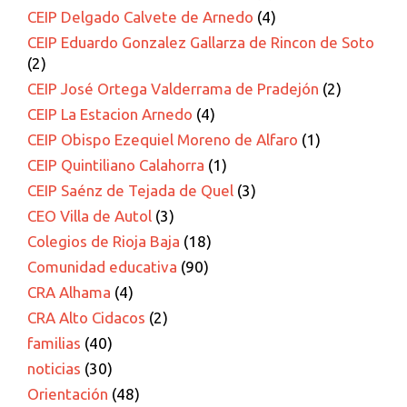
CEIP Delgado Calvete de Arnedo
(4)
CEIP Eduardo Gonzalez Gallarza de Rincon de Soto
(2)
CEIP José Ortega Valderrama de Pradejón
(2)
CEIP La Estacion Arnedo
(4)
CEIP Obispo Ezequiel Moreno de Alfaro
(1)
CEIP Quintiliano Calahorra
(1)
CEIP Saénz de Tejada de Quel
(3)
CEO Villa de Autol
(3)
Colegios de Rioja Baja
(18)
Comunidad educativa
(90)
CRA Alhama
(4)
CRA Alto Cidacos
(2)
familias
(40)
noticias
(30)
Orientación
(48)