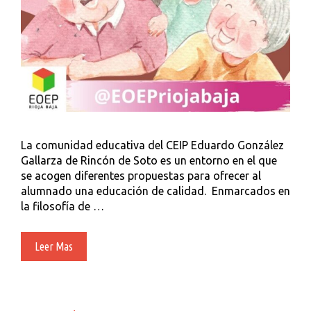
La comunidad educativa del CEIP Eduardo González
Gallarza de Rincón de Soto es un entorno en el que
se acogen diferentes propuestas para ofrecer al
alumnado una educación de calidad. Enmarcados en
la filosofía de …
Aprendizaje
Leer Mas
Servicio
(aPS).
Vuelta
A