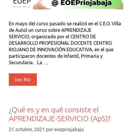
En mayo del curso pasado se realizó en el C.E.O. Villa
de Autol un curso sobre APRENDIZAJE
SERVICIO, organizado por el CENTRO DE
DESARROLLO PROFESIONAL DOCENTE CENTRO
RIOJANO DE INNOVACIÓN EDUCATIVA, en el que
participaron docentes de Infantil, Primaria y
Secundaria. La …
Aprendizaje
Leer Mas
Servicio,
ApS.
¿Qué es y en qué consiste el
APRENDIZAJE-SERVICIO (ApS)?
21 octubre, 2021
por
eoepriojabaja