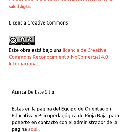
salud digital
Licencia Creative Commons
Este obra está bajo una
licencia de Creative
Commons Reconocimiento-NoComercial 4.0
Internacional
.
Acerca De Este Sitio
Estas en la pagina del Equipo de Orientación
Educativa y Psicopedagógica de Rioja Baja, para
ponerte en contacto con el administrador de la
pagina
aquí .