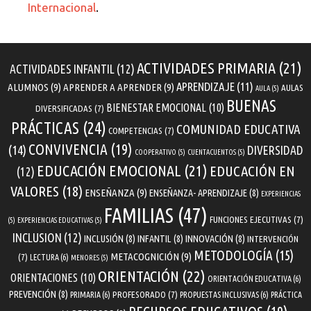
Internacional
.
ACTIVIDADES PRIMARIA
(21)
ACTIVIDADES INFANTIL
(12)
APRENDIZAJE
(11)
ALUMNOS
(9)
APRENDER A APRENDER
(9)
AULAS
AULA
(5)
BUENAS
BIENESTAR EMOCIONAL
(10)
DIVERSIFICADAS
(7)
PRÁCTICAS
(24)
COMUNIDAD EDUCATIVA
COMPETENCIAS
(7)
CONVIVENCIA
(19)
(14)
DIVERSIDAD
COOPERATIVO
(5)
CUENTACUENTOS
(5)
EDUCACIÓN EMOCIONAL
(21)
EDUCACIÓN EN
(12)
VALORES
(18)
ENSEÑANZA
(9)
ENSEÑANZA- APRENDIZAJE
(8)
EXPERIENCIAS
FAMILIAS
(47)
FUNCIONES EJECUTIVAS
(7)
(5)
EXPERIENCIAS EDUCATIVAS
(5)
INCLUSION
(12)
INCLUSIÓN
(8)
INFANTIL
(8)
INNOVACIÓN
(8)
INTERVENCIÓN
METODOLOGÍA
(15)
METACOGNICIÓN
(9)
(7)
LECTURA
(6)
MENORES
(5)
ORIENTACIÓN
(22)
ORIENTACIONES
(10)
ORIENTACIÓN EDUCATIVA
(6)
PREVENCIÓN
(8)
PROFESORADO
(7)
PRIMARIA
(6)
PROPUESTAS INCLUSIVAS
(6)
PRÁCTICA