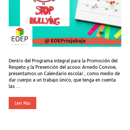
Dentro del Programa integral para la Promoción del
Respeto y la Prevención del acoso: Arnedo Convive,
presentamos un Calendario escolar , como medio de
dar cuerpo a un trabajo único, que tenga en cuenta
las …
Arnedo
Leer Mas
Convive.
Calendario
Escolar.