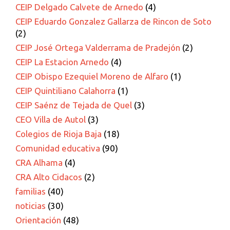
CEIP Delgado Calvete de Arnedo
(4)
CEIP Eduardo Gonzalez Gallarza de Rincon de Soto
(2)
CEIP José Ortega Valderrama de Pradejón
(2)
CEIP La Estacion Arnedo
(4)
CEIP Obispo Ezequiel Moreno de Alfaro
(1)
CEIP Quintiliano Calahorra
(1)
CEIP Saénz de Tejada de Quel
(3)
CEO Villa de Autol
(3)
Colegios de Rioja Baja
(18)
Comunidad educativa
(90)
CRA Alhama
(4)
CRA Alto Cidacos
(2)
familias
(40)
noticias
(30)
Orientación
(48)