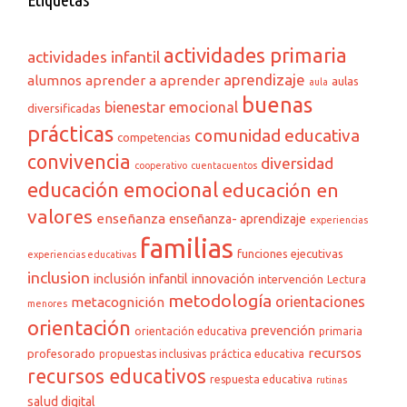
actividades primaria
actividades infantil
aprendizaje
alumnos
aprender a aprender
aulas
aula
buenas
bienestar emocional
diversificadas
prácticas
comunidad educativa
competencias
convivencia
diversidad
cooperativo
cuentacuentos
educación emocional
educación en
valores
enseñanza
enseñanza- aprendizaje
experiencias
familias
funciones ejecutivas
experiencias educativas
inclusion
inclusión
infantil
innovación
intervención
Lectura
metodología
orientaciones
metacognición
menores
orientación
prevención
orientación educativa
primaria
recursos
profesorado
propuestas inclusivas
práctica educativa
recursos educativos
respuesta educativa
rutinas
salud digital