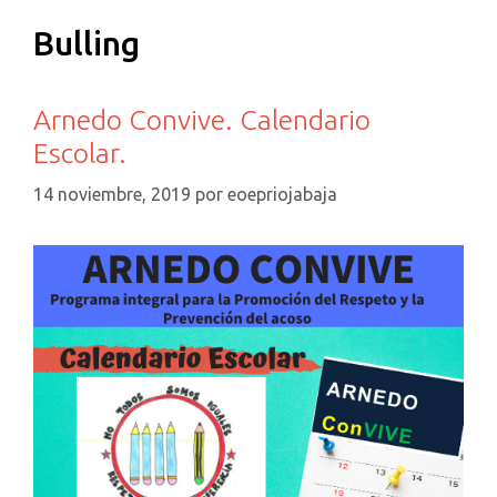
Bulling
Arnedo Convive. Calendario
Escolar.
14 noviembre, 2019
por
eoepriojabaja