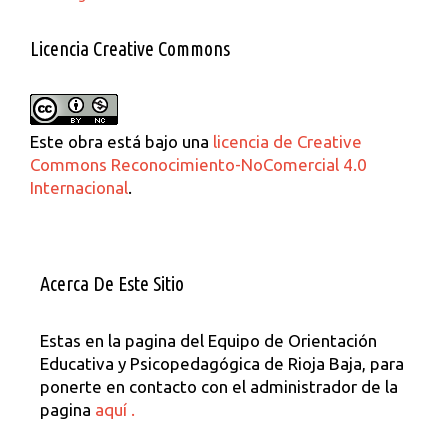
Licencia Creative Commons
Este obra está bajo una
licencia de Creative
Commons Reconocimiento-NoComercial 4.0
Internacional
.
Acerca De Este Sitio
Estas en la pagina del Equipo de Orientación
Educativa y Psicopedagógica de Rioja Baja, para
ponerte en contacto con el administrador de la
pagina
aquí .