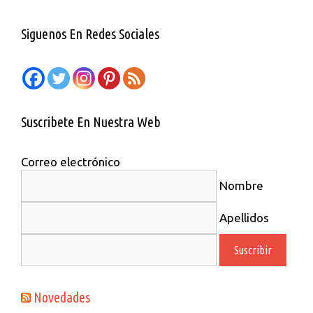
Primaria
Siguenos En Redes Sociales
Suscribete En Nuestra Web
Correo electrónico
Nombre
Apellidos
Novedades