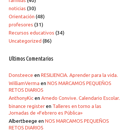
familias
(40)
noticias
(30)
Orientación
(48)
profesores
(31)
Recursos educativos
(34)
Uncategorized
(86)
Ultimos Comentarios
Donsteece
en
RESILIENCIA. Aprender para la vida.
WilliamVerma
en
NOS MARCAMOS PEQUEÑOS
RETOS DIARIOS
AnthonyKic
en
Arnedo Convive. Calendario Escolar.
binance register
en
Talleres en torno a las
Jornadas de «Febrero es Pública»
Albertbeege
en
NOS MARCAMOS PEQUEÑOS
RETOS DIARIOS